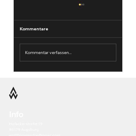
Kommentare
Kommentar verfassen...
Wie ich Techniktraining im Boxen sehe
— Übungen, die dich schnell über das
Anfängerniveau bringen
Info
Hofackerstraße 19
86179 Augsburg
wolfflorianandre@gmail.com