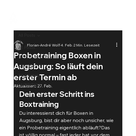
All Posts
Florian-André Wolf
4. Feb.
2 Min. Lesezeit
All Posts
Probetraining Boxen in
INSIDE THE GYM
Augsburg: So läuft dein
MINDSET
erster Termin ab
TRAINING
NUTRITION
Aktualisiert:
27. Feb.
Dein erster Schritt ins 
Boxtraining
Du interessierst dich für Boxen in 
Augsburg, bist dir aber noch unsicher, wie 
ein Probetraining eigentlich abläuft?Das 
ist völlig normal – fast jeder hat vor dem 