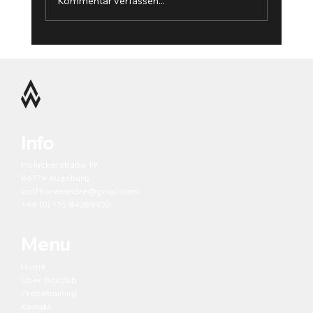
Kommentar verfassen...
Wie ich Techniktraining im Boxen sehe
— Übungen, die dich schnell über das
Anfängerniveau bringen
Info
Hofackerstraße 19
86179 Augsburg
wolfflorianandre@gmail.com
+49 (0) 176 84289920
Menu
Home
Über Boxclub
Probetraining
Kontakt