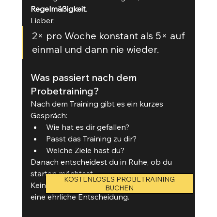
Regelmäßigkeit
.
Lieber:
2× pro Woche konstant als 5× auf 
einmal und dann nie wieder.
Was passiert nach dem 
Probetraining?
Nach dem Training gibt es ein kurzes 
Gespräch:
Wie hat es dir gefallen?
Passt das Training zu dir?
Welche Ziele hast du?
Danach entscheidest du in Ruhe, ob du 
starten möchtest.
KOSTENLOSES PROBETRAINING
Kein Druck.Kein Verkaufsgespräch.Nur 
BUCHEN
eine ehrliche Entscheidung.